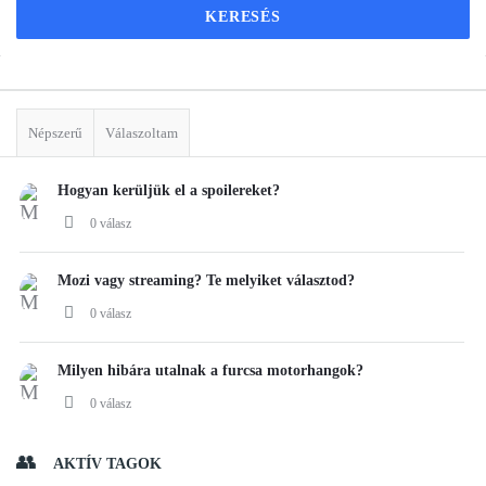
Sidebar
Stats
Népszerű
Válaszoltam
Hogyan kerüljük el a spoilereket?
0 válasz
Mozi vagy streaming? Te melyiket választod?
0 válasz
Milyen hibára utalnak a furcsa motorhangok?
0 válasz
AKTÍV TAGOK