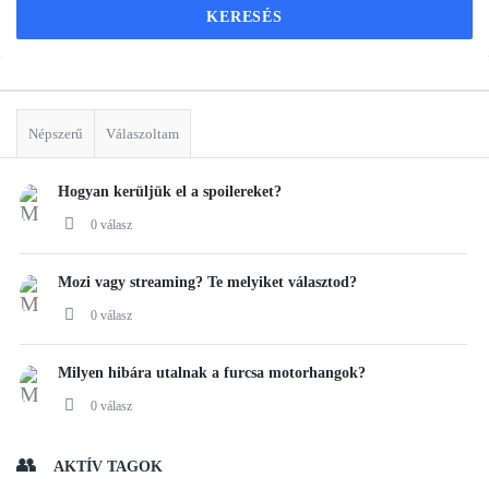
Sidebar
Stats
Népszerű
Válaszoltam
Hogyan kerüljük el a spoilereket?
0 válasz
Mozi vagy streaming? Te melyiket választod?
0 válasz
Milyen hibára utalnak a furcsa motorhangok?
0 válasz
AKTÍV TAGOK