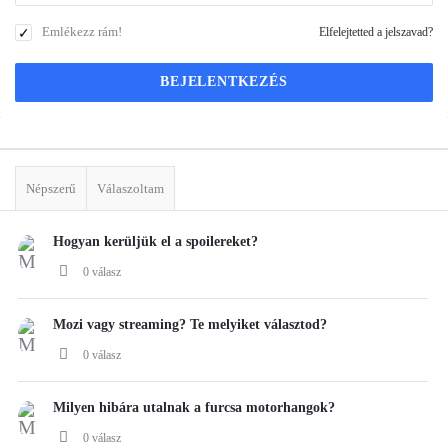
Emlékezz rám!
Elfelejtetted a jelszavad?
Sidebar
Stats
Népszerű
Válaszoltam
Hogyan kerüljük el a spoilereket?
0 válasz
Mozi vagy streaming? Te melyiket választod?
0 válasz
Milyen hibára utalnak a furcsa motorhangok?
0 válasz