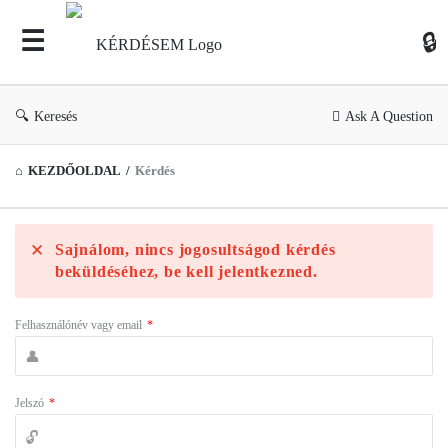
KÉR
Keresés
Ask A Question
KEZDŐOLDAL
/
Kérdés
Sajnálom, nincs jogosultságod kérdés
beküldéséhez, be kell jelentkezned.
Felhasználónév vagy email
*
Jelszó
*