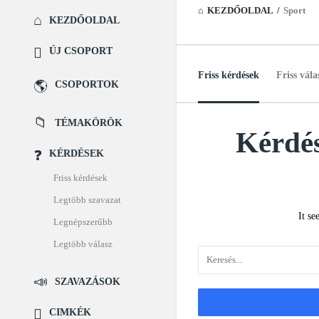
KEZDŐOLDAL
/
Sport
KEZDŐOLDAL
Explore
ÚJ CSOPORT
Friss kérdések
Friss vála
CSOPORTOK
TÉMAKÖRÖK
Kérdés
KÉRDÉSEM
KÉRDÉSEK
Latest
Friss kérdések
Kérdéseim
Legtöbb szavazat
It se
Legnépszerűbb
Legtöbb válasz
SZAVAZÁSOK
CIMKÉK