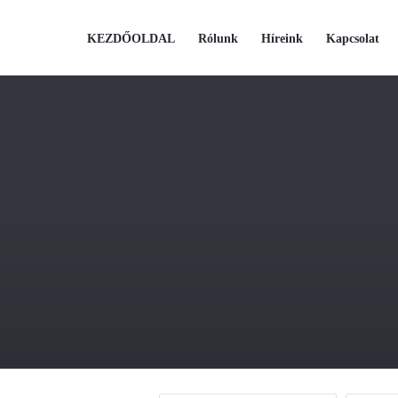
KÉRDÉSEM
KÉRDÉSEM
KEZDŐOLDAL
Rólunk
Híreink
Kapcsolat
Navigáció