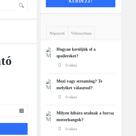
KÉRDEZZ!
Stats
Népszerű
Válaszoltam
Hogyan kerüljük el a
tó
spoilereket?
0 válasz
Mozi vagy streaming? Te
melyiket választod?
0 válasz
Milyen hibára utalnak a furcsa
motorhangok?
0 válasz