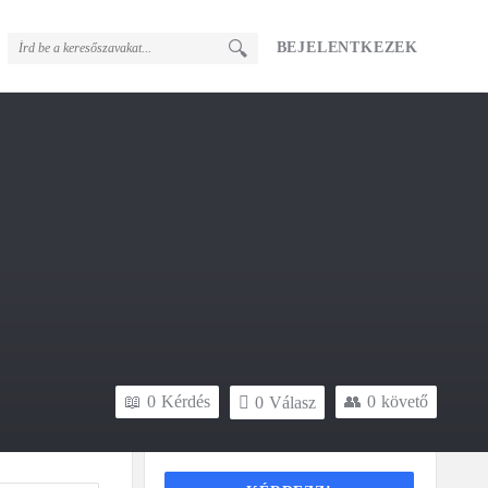
BEJELENTKEZEK
0
Kérdés
0
követő
0
Válasz
Sidebar