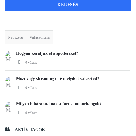
Sidebar
Stats
Népszerű
Válaszoltam
Hogyan kerüljük el a spoilereket?
0 válasz
Mozi vagy streaming? Te melyiket választod?
0 válasz
Milyen hibára utalnak a furcsa motorhangok?
0 válasz
AKTÍV TAGOK